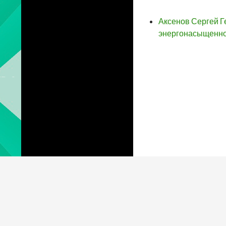
Аксенов Сергей Г
энергонасыщенно