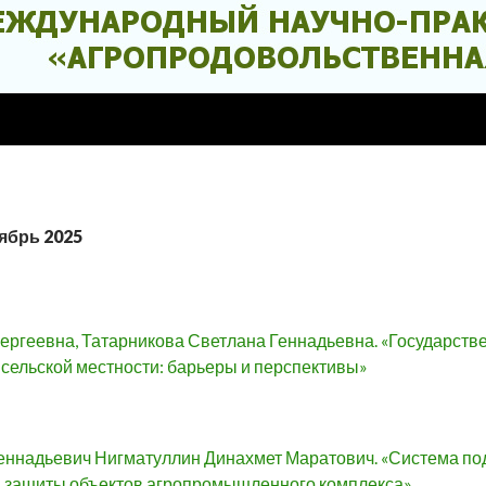
ябрь 2025
ергеевна, Татарникова Светлана Геннадьевна. «Государс
 сельской местности: барьеры и перспективы»
еннадьевич Нигматуллин Динахмет Маратович. «Система под
 защиты объектов агропромышленного комплекса»