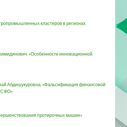
гропромышленных кластеров в регионах
жимидинович. «Особенности инновационной
най Абдишукуровна. «Фальсификация финансовой
 МСФО»
овершенствования протирочных машин»