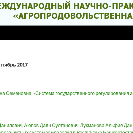
нтябрь 2017
а Семеновна. «Система государственного регулирования а
анилович, Аюпов Даян Султанович, Лукманова Альфия Дани
чвозащитных систем земледелия в Республике Башкортоста