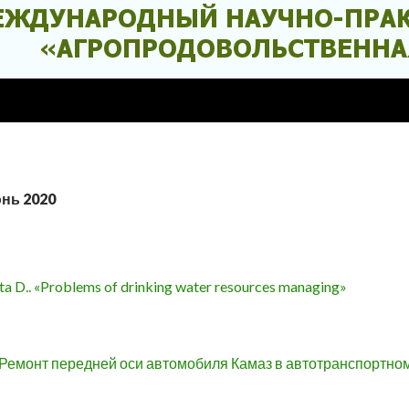
юнь 2020
a D.. «Problems of drinking water resources managing»
 «Ремонт передней оси автомобиля Камаз в автотранспортно