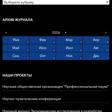
Разделы
журнала
АРХИВ ЖУРНАЛА
<
2016
>
▼
Янв
Фев
Мар
Апр
4
1
0
5
2
9
5
5
5
6
9
8
Май
Июн
Июл
Авг
5
3
5
3
3
5
5
6
6
11
Сен
Окт
Ноя
Дек
4
6
6
2
3
2
4
6
9
6
6
5
НАШИ ПРОЕКТЫ
Научная общественная организация "Профессиональная наука"
Научно-практические конференции
Научный журнал Экономические исследования и разработки