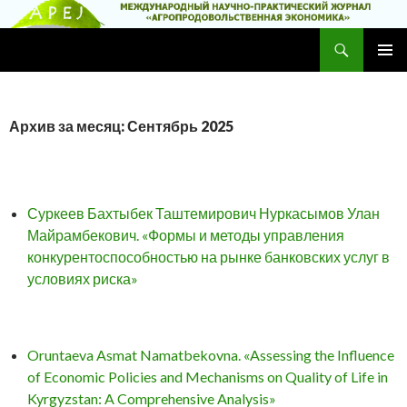
Поиск
Научно-практический журнал
ПЕРЕЙТИ
ОСНОВ
К
МЕНЮ
СОДЕРЖИМОМУ
Архив за месяц: Сентябрь 2025
Суркеев Бахтыбек Таштемирович Нуркасымов Улан
Майрамбекович. «Формы и методы управления
конкурентоспособностью на рынке банковских услуг в
условиях риска»
Oruntaeva Asmat Namatbekovna. «Assessing the Influence
of Economic Policies and Mechanisms on Quality of Life in
Kyrgyzstan: A Comprehensive Analysis»