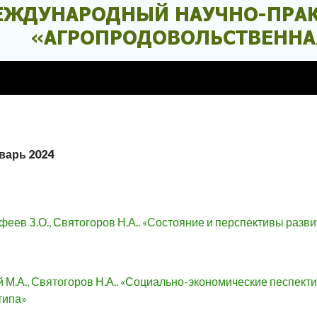
варь 2024
феев З.О., Святогоров Н.А.. «Состояние и перспективы разв
ий М.А., Святогоров Н.А.. «Социально-экономические песпе
типа»