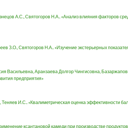
знецов А.С., Святогоров Н.А.. «Анализ влияния факторов с
еев З.О., Святогоров Н.А.. «Изучение экстерьерных показат
ия Васильевна, Аранзаева Долгор Чингисовна, Базаржапов
звития предприятия»
, Теняев И.С.. «Квалиметрическая оценка эффективности б
Применение ксантановой камеди при производстве продуктов