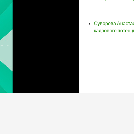
Суворова Анаста
кадрового потенц