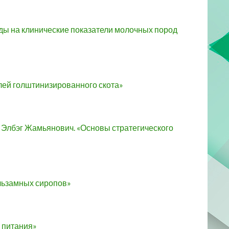
реды на клинические показатели молочных пород
елей голштинизированного скота»
 Элбэг Жамьянович. «Основы стратегического
альзамных сиропов»
 питания»