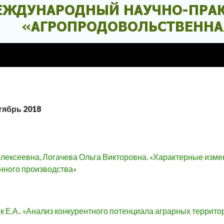
тябрь 2018
лексеевна, Логачева Ольга Викторовна. «Характерные измен
нного производства»
к Е.А.. «Анализ конкурентного потенциала аграрных террит