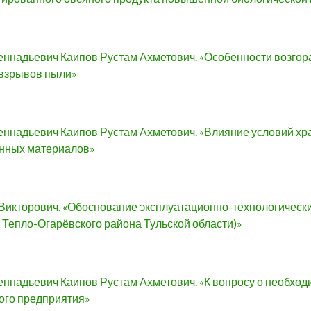
еннадьевич Каипов Рустам Ахметович. «Особенности возгор
взрывов пыли»
еннадьевич Каипов Рустам Ахметович. «Влияние условий х
енных материалов»
Викторович. «Обоснование эксплуатационно-технологическ
 Тепло-Огарёвского района Тульской области)»
еннадьевич Каипов Рустам Ахметович. «К вопросу о необхо
го предприятия»