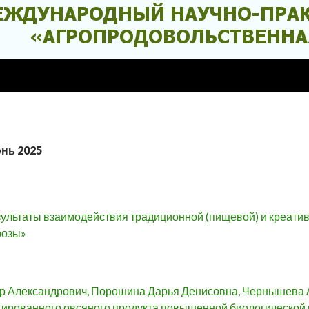
юнь 2025
езультаты взаимодействия традиционной (пищевой) и креати
розы»
 Александрович, Порошина Дарья Денисовна, Чернышева А
ированного овсяного продукта повышенной биологической