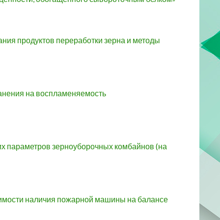
ания продуктов переработки зерна и методы
ранения на воспламеняемость
их параметров зерноуборочных комбайнов (на
димости наличия пожарной машины на балансе