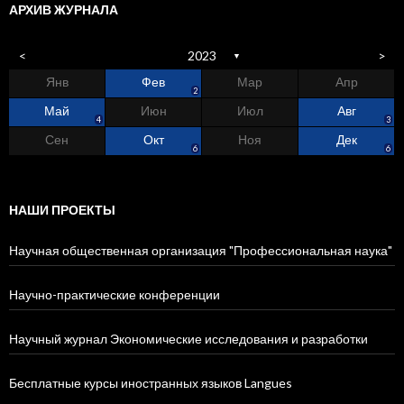
АРХИВ ЖУРНАЛА
<
2023
>
▼
Янв
Фев
Мар
Апр
4
1
0
5
2
9
5
8
5
2
Май
Июн
Июл
Авг
1
1
5
5
3
3
5
4
3
Сен
Окт
Ноя
Дек
4
6
2
3
2
4
5
6
6
6
НАШИ ПРОЕКТЫ
Научная общественная организация "Профессиональная наука"
Научно-практические конференции
Научный журнал Экономические исследования и разработки
Бесплатные курсы иностранных языков Langues