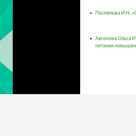
Поспелова И.Н.. 
Аксенова Ольга И
питания повышен