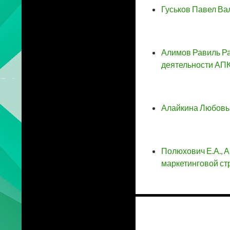
Гуськов Павел Ва
Алимов Равиль Р
деятельности АПК
Алайкина Любовь 
Полюхович Е.А., 
маркетинговой ст
Навигация
по