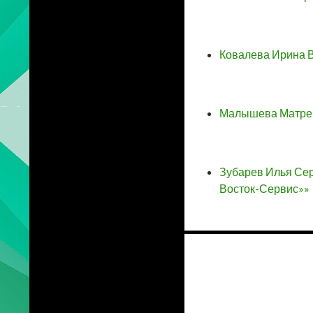
Ковалева Ирина В
Малышева Матрен
Зубарев Илья Сер
Восток-Сервис»»
Навигация
по
записям