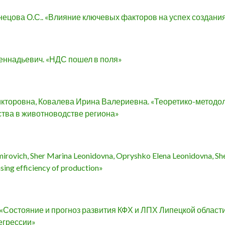
нецова О.С.. «Влияние ключевых факторов на успех создани
еннадьевич. «НДС пошел в поля»
кторовна, Ковалева Ирина Валериевна. «Теоретико-методо
ства в животноводстве региона»
mirovich, Sher Marina Leonidovna, Opryshko Elena Leonidovna, S
asing efficiency of production»
 «Состояние и прогноз развития КФХ и ЛПХ Липецкой облас
егрессии»