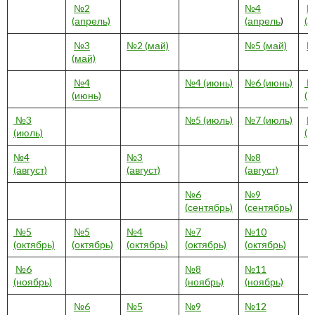
№2
№4
№
(апрель)
(апрель
)
(а
№3
№2 (май)
№5 (май)
№
(май)
№4
№4 (июнь)
№6 (июнь)
№
(июнь)
(и
№3
№5 (июль)
№7 (июль)
№
(июль)
(и
№4
№3
№8
(август)
(август)
(август)
№6
№9
(сентябрь)
(сентябрь)
№5
№5
№4
№7
№10
(октябрь)
(октябрь)
(октябрь)
(октябрь)
(октябрь)
№6
№8
№11
(ноябрь)
(ноябрь)
(ноябрь)
№6
№5
№9
№12