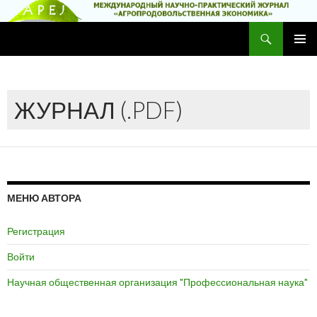
Поиск
Научно-практический журнал
ПЕРЕЙТИ
ОСНОВ
К
МЕНЮ
СОДЕРЖИМОМУ
ЖУРНАЛ (.PDF)
МЕНЮ АВТОРА
Регистрация
Войти
Научная общественная организация "Профессиональная наука"