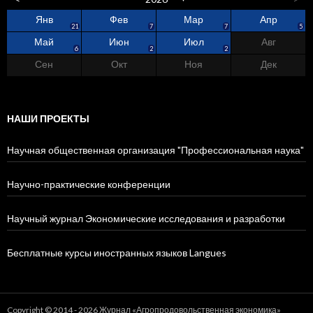
Янв
Фев
Мар
Апр
4
1
0
2
9
5
8
5
21
7
7
5
Май
Июн
Июл
Авг
1
5
3
5
3
3
5
6
2
2
Сен
Окт
Ноя
Дек
4
6
6
2
3
2
4
5
6
НАШИ ПРОЕКТЫ
Научная общественная организация "Профессиональная наука"
Научно-практические конференции
Научный журнал Экономические исследования и разработки
Бесплатные курсы иностранных языков Langues
Copyright © 2014 - 2026 Журнал «Агропродовольственная экономика»