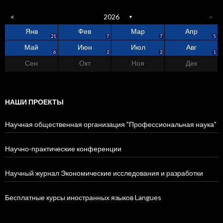
<
2026
>
▼
Янв
Фев
Мар
Апр
4
1
0
2
9
5
8
5
21
7
7
5
Май
Июн
Июл
Авг
1
5
3
5
3
3
5
6
2
2
1
Сен
Окт
Ноя
Дек
4
6
6
2
3
2
4
5
6
НАШИ ПРОЕКТЫ
Научная общественная организация "Профессиональная наука"
Научно-практические конференции
Научный журнал Экономические исследования и разработки
Бесплатные курсы иностранных языков Langues