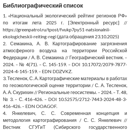
Библиографический список
1. «Национальный экологический рейтинг регионов РФ»
по итогам лета 2025 г. [Электронный ресурс] //
https://greenpatrol.ru/tpost/fvukp7py51-natsionalnii-
ekologicheskii-reiting-regi (дата обращения 23.10.2025)
2. Семакина, А. В. Картографирование загрязнения
атмосферного воздуха на территории Российской
Федерации / А. В. Семакина // Географический вестник. –
2024. – № 4(71). – С. 145-159. – DOI 10.17072/2079-7877-
2024-4-145-159. – EDN DDZVKZ.
3. Тесленок, С. А. Картографические материалы в работах
по геоэкологической оценке территории / С. А. Тесленок,
А. А. Скурихин // Региональные геосистемы. – 2024. – Т. 48,
№ 3. – С. 416-426. – DOI 10.52575/2712-7443-2024-48-3-
416-426. – EDN OOAGOF.
4. Янкелевич, С. С. Современная концепция и
методология картографирования / С. С. Янкелевич //
Вестник СГУГиТ (Сибирского государственного