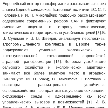
Европейский вектор трансформации раскрывается через
анализ Единой сельскохозяйственной политики ЕС. С. Г.
Головина и И. Н. Миколайчик подробно рассматривают
содержание современных реформ CAP и фиксируют
смещение акцента в сторону экологических,
климатических и территориально устойчивых целей [6]. В.
В. Сулимин и В. В. Шведов, анализируя перспективы
агропромышленного комплекса в Европе, также
подчеркивают усиление экологической и
институциональной составляющей европейской
аграрной трансформации [16]. Вопросы устойчивого
сельского хозяйства и экологической адаптации
занимают всё более заметное место в аграрной
литературе. M. H. Wang, O. Takhumova, I. Borzunov и
соавторы рассматривают устойчивые
сельскохозяйственные практики как условие сохранения
окружающей среды и одновременно как зону
управленческих вызовов и возможностей [1]. И. В.
Васильева, А. К. Марков и Е. Е. Можаев связывают