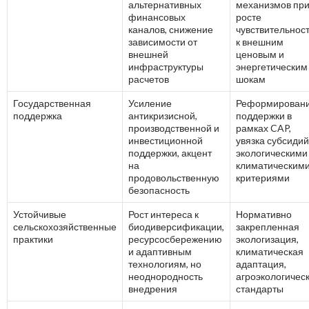
альтернативных
механизмов пр
финансовых
росте
каналов, снижение
чувствительнос
зависимости от
к внешним
внешней
ценовым и
инфраструктуры
энергетическим
расчетов
шокам
Государственная
Усиление
Реформирован
поддержка
антикризисной,
поддержки в
производственной и
рамках CAP,
инвестиционной
увязка субсидий
поддержки, акцент
экологическими
на
климатическим
продовольственную
критериями
безопасность
Устойчивые
Рост интереса к
Нормативно
сельскохозяйственные
биодиверсификации,
закрепленная
практики
ресурсосбережению
экологизация,
и адаптивным
климатическая
технологиям, но
адаптация,
неоднородность
агроэкологичес
внедрения
стандарты