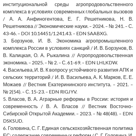
институциональной среды агропродовольственного
комплекса в условиях современных глобальных вызовов
/ А. А. Анфиногентова, Е. Г. Решетникова, Н. В.
Решетникова // Экономические науки. – 2024. – № 241. – С.
43-46. – DOI 10.14451/1.241.43. – EDN SAABXG.
3. Борзунов, И. В. Экономика агропромышленного
комплекса России в условиях санкций / И. В. Борзунов, В.
В. Калицкая, О. А. Рыкалина // Агропродовольственная
экономика. – 2025. – № 2. – С. 61-69. – EDN LHLKDW.
4. Васильева, И. В. К вопросу устойчивого развития АПК и
сельских территорий / И. В. Васильева, А. К. Марков, Е. Е.
Можаев // Вестник Екатерининского института. – 2021. –
№ 2(54). – С. 15-23. – EDN RIGJYV.
5. Власов, В. А. Аграрные реформы в России: история и
современность / В. А. Власов // Вестник Восточно-
Сибирской Открытой Академии. – 2023. – № 48(48). – EDN
DSKSUD.
6. Головина, С. Г. Единая сельскохозяйственная политика
ЕС: содержание современных реформ / С. Г. Головина, И.