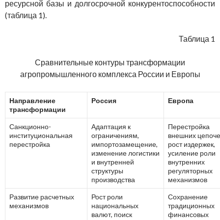
ресурсной базы и долгосрочной конкурентоспособности
(таблица 1).
Таблица 1
Сравнительные контуры трансформации
агропромышленного комплекса России и Европы
Направление
Россия
Европа
трансформации
Санкционно-
Адаптация к
Перестройка
институциональная
ограничениям,
внешних цепоче
перестройка
импортозамещение,
рост издержек,
изменение логистики
усиление роли
и внутренней
внутренних
структуры
регуляторных
производства
механизмов
Развитие расчетных
Рост роли
Сохранение
механизмов
национальных
традиционных
валют, поиск
финансовых