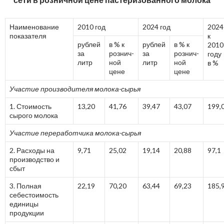
Наименование
2010 год
2024 год
2024
показателя
к
рублей
в % к
рублей
в % к
2010
за
рознич-
за
рознич-
году
литр
ной
литр
ной
в %
цене
цене
Участие производителя молока-сырья
1. Стоимость
13,20
41,76
39,47
43,07
199,
сырого молока
Участие переработчика молока-сырья
2. Расходы на
9,71
25,02
19,14
20,88
97,1
производство и
сбыт
3. Полная
22,19
70,20
63,44
69,23
185,
себестоимость
единицы
продукции