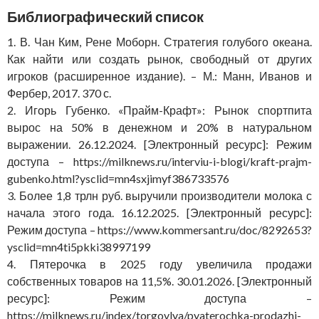
Библиографический список
1. В. Чан Ким, Рене Моборн. Стратегия голубого океана.
Как найти или создать рынок, свободный от других
игроков (расширенное издание). – М.: Манн, Иванов и
Фербер, 2017. 370 с.
2. Игорь Губенко. «Прайм-Крафт»: Рынок спортпита
вырос на 50% в денежном и 20% в натуральном
выражении. 26.12.2024. [Электронный ресурс]: Режим
доступа – https://milknews.ru/interviu-i-blogi/kraft-prajm-
gubenko.html?ysclid=mn4sxjimyf386733576
3. Более 1,8 трлн руб. выручили производители молока с
начала этого года. 16.12.2025. [Электронный ресурс]:
Режим доступа – https://www.kommersant.ru/doc/8292653?
ysclid=mn4ti5pkki38997199
4. Пятерочка в 2025 году увеличила продажи
собственных товаров на 11,5%. 30.01.2026. [Электронный
ресурс]: Режим доступа –
https://milknews.ru/index/torgovlya/pyaterochka-prodazhi-