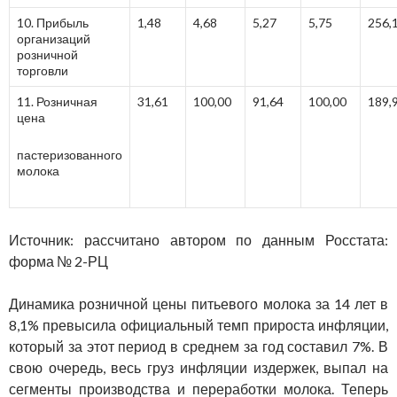
10. Прибыль
1,48
4,68
5,27
5,75
256,
организаций
розничной
торговли
11. Розничная
31,61
100,00
91,64
100,00
189,
цена
пастеризованного
молока
Источник: рассчитано автором по данным Росстата:
форма № 2-РЦ
Динамика розничной цены питьевого молока за 14 лет в
8,1% превысила официальный темп прироста инфляции,
который за этот период в среднем за год составил 7%. В
свою очередь, весь груз инфляции издержек, выпал на
сегменты производства и переработки молока. Теперь