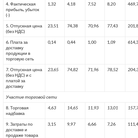
4. Фактическая
1,32
4,18
7,52
8,20
469,
прибыль, убыток
(-)
5. Отпускная цена
23,51
74,38
70,96
77,43
201,
(без НДС)
6. Плата за
0,14
0,44
1,00
1,09
614,
доставку
продукции в
торговую сеть
7. Отпускная цена
23,65
74,82
71,96
78,52
204,
(без НДС) и с
платой за
доставку
Участие торговой сети
8. Торговая
4,63
14,65
11,93
13,01
157,
надбавка
9. Затраты по
3,15
9,97
6,66
7,26
111,
доставке и
продаже товара