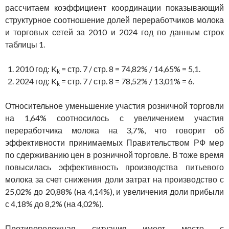
рассчитаем коэффициент координации показывающий
структурное соотношение долей переработчиков молока
и торговых сетей за 2010 и 2024 год по данным строк
таблицы 1.
2010 год: K
= стр. 7 / стр. 8 = 74,82% / 14,65% = 5,1.
k
2024 год: K
= стр. 7 / стр. 8 = 78,52% / 13,01% = 6.
k
Относительное уменьшение участия розничной торговли
на 1,64% соотносилось с увеличением участия
переработчика молока на 3,7%, что говорит об
эффективности принимаемых Правительством РФ мер
по сдерживанию цен в розничной торговле. В тоже время
повысилась эффективность производства питьевого
молока за счет снижения доли затрат на производство с
25,02% до 20,88% (на 4,14%), и увеличения доли прибыли
с 4,18% до 8,2% (на 4,02%).
Противоположная ситуация имеет место с