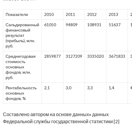
Показатели
2010
2011
2012
2013
Сальдированный
61050
94809
108931
51637
финансовый
результат
(прибыль), млн.
руб.
Среднегодовая
2859877
3127209
3335020
3671833
стоимость
основных
фондов, млн.
руб.
Рентабельность
2,1
3,0
3,3
1,4
основных
фондов, %
Составлено автором на основе данных
»
данных
Федеральной службы государственной статистики [2]