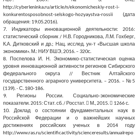
http://cyberleninka.ru/article/n/ekonomicheskiy-rost-i-
konkurentosposobnost-selskogo-hozyaystva-rossii (дата
обращения: 19.05.2016).
7. Индикаторы инновационной деятельности: 2016:
статистический сборник / Н.В. Городникова, Л.М. Гохберг,
К.А. Дитковский и др.; Нац. исслед. ун-т «Высшая школа
экономики». М.: НИУ ВШЭ, 2016. – 320с.
8. Поспелова И. Н. Экономико-статистическая оценка
уровня инновационной активности регионов Сибирского
федерального округа // Вестник Алтайского
государственного аграрного университета. – 2016. – №5
(139). - С. 180-186.
9. Регионы России. Социально-экономические
показатели. 2015: Стат. сб. / Росстат.  М., 2015.  1266 с.
10. Доклад о состоянии фундаментальных наук в
Российской Федерации и о важнейших научных
достижениях российских ученых в 2014 году
http://www.ras.ru/scientificactivity/scienceresults/annualrepo