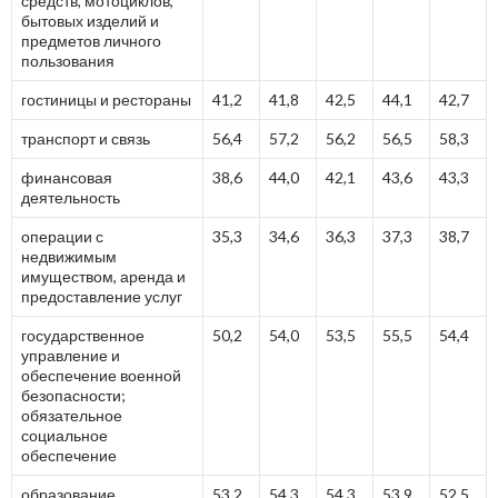
средств, мотоциклов,
бытовых изделий и
предметов личного
пользования
гостиницы и рестораны
41,2
41,8
42,5
44,1
42,7
транспорт и связь
56,4
57,2
56,2
56,5
58,3
финансовая
38,6
44,0
42,1
43,6
43,3
деятельность
операции с
35,3
34,6
36,3
37,3
38,7
недвижимым
имуществом, аренда и
предоставление услуг
государственное
50,2
54,0
53,5
55,5
54,4
управление и
обеспечение военной
безопасности;
обязательное
социальное
обеспечение
образование
53,2
54,3
54,3
53,9
52,5