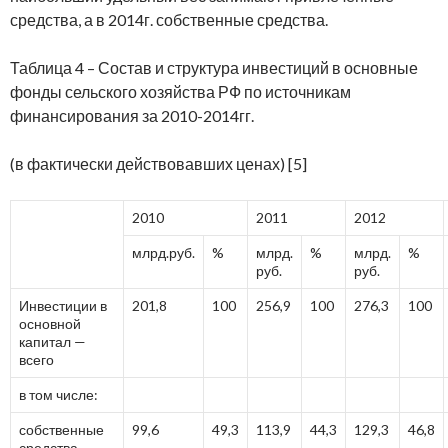
средства, а в 2014г. собственные средства.
Таблица 4 – Состав и структура инвестиций в основные
фонды сельского хозяйства РФ по источникам
финансирования за 2010-2014гг.
(в фактически действовавших ценах) [5]
2010
2011
2012
млрд.руб.
%
млрд.
%
млрд.
%
руб.
руб.
Инвестиции в
201,8
100
256,9
100
276,3
100
основной
капитал —
всего
в том числе:
собственные
99,6
49,3
113,9
44,3
129,3
46,8
средства