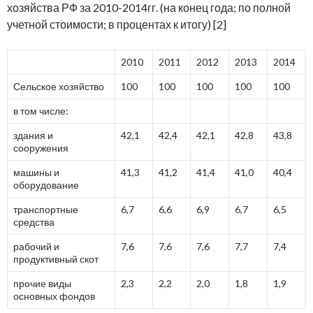
хозяйства РФ за 2010-2014гг. (на конец года; по полной
учетной стоимости; в процентах к итогу) [2]
2010
2011
2012
2013
2014
Сельское хозяйство
100
100
100
100
100
в том числе:
здания и
42,1
42,4
42,1
42,8
43,8
сооружения
машины и
41,3
41,2
41,4
41,0
40,4
оборудование
транспортные
6,7
6,6
6,9
6,7
6,5
средства
рабочий и
7,6
7,6
7,6
7,7
7,4
продуктивный скот
прочие виды
2,3
2,2
2,0
1,8
1,9
основных фондов