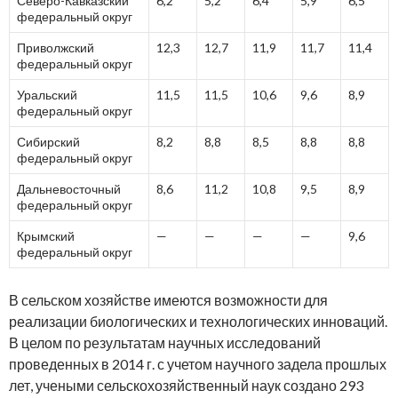
Северо-Кавказский
6,2
5,2
6,4
5,9
6,5
федеральный округ
Приволжский
12,3
12,7
11,9
11,7
11,4
федеральный округ
Уральский
11,5
11,5
10,6
9,6
8,9
федеральный округ
Сибирский
8,2
8,8
8,5
8,8
8,8
федеральный округ
Дальневосточный
8,6
11,2
10,8
9,5
8,9
федеральный округ
Крымский
—
—
—
—
9,6
федеральный округ
В сельском хозяйстве имеются возможности для
реализации биологических и технологических инноваций.
В целом по результатам научных исследований
проведенных в 2014 г. с учетом научного задела прошлых
лет, учеными сельскохозяйственный наук создано 293