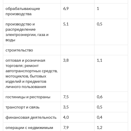
обрабатывающие
6,9
1
производства
производство и
5,1
0,5
распределение
электроэнергии, газа и
воды
строительство
оптовая и розничная
3,8
1,1
торговля; ремонт
автотранспортных средств,
мотоциклов, бытовых
изделий и предметов
личного пользования
гостиницы и рестораны
7,5
0,6
транспорт и связь
3,5
0,5
финансовая деятельность
4,0
0,4
операции с недвижимым
7,9
1,2