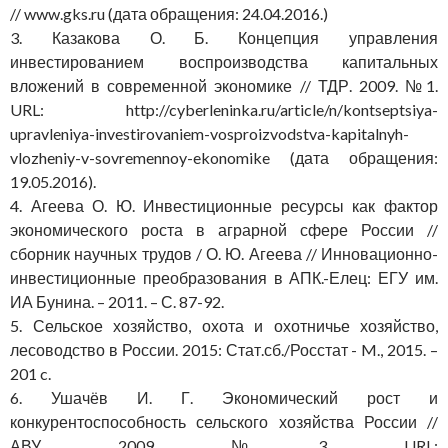
// www.gks.ru (дата обращения: 24.04.2016.)
3. Казакова О. Б. Концепция управления
инвестированием воспроизводства капитальных
вложений в современной экономике // ТДР. 2009. №1.
URL: http://cyberleninka.ru/article/n/kontseptsiya-
upravleniya-investirovaniem-vosproizvodstva-kapitalnyh-
vlozheniy-v-sovremennoy-ekonomike (дата обращения:
19.05.2016).
4. Агеева О. Ю. Инвестиционные ресурсы как фактор
экономического роста в аграрной сфере России //
сборник научных трудов / О. Ю. Агеева // Инновационно-
инвестиционные преобразования в АПК.-Елец: ЕГУ им.
ИА Бунина. – 2011. – С. 87-92.
5. Сельское хозяйство, охота и охотничье хозяйство,
лесоводство в России. 2015: Стат.сб./Росстат - M., 2015. –
201 c.
6. Ушачёв И. Г. Экономический рост и
конкурентоспособность сельского хозяйства России //
АВУ. 2009. №3. URL: