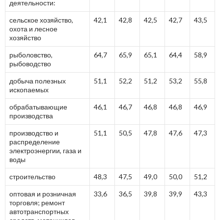
деятельности:
сельское хозяйство,
42,1
42,8
42,5
42,7
43,5
охота и лесное
хозяйство
рыболовство,
64,7
65,9
65,1
64,4
58,9
рыбоводство
добыча полезных
51,1
52,2
51,2
53,2
55,8
ископаемых
обрабатывающие
46,1
46,7
46,8
46,8
46,9
производства
производство и
51,1
50,5
47,8
47,6
47,3
распределение
электроэнергии, газа и
воды
строительство
48,3
47,5
49,0
50,0
51,2
оптовая и розничная
33,6
36,5
39,8
39,9
43,3
торговля; ремонт
автотранспортных