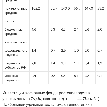
привлеченные
102,2
50,7
143,0
55,7
147,0
53,2
средства
из них:
бюджетные
4,6
2,3
6,2
2,4
5,6
2,0
средства
в том числе из:
федерального
1,4
0,7
2,6
1,0
2,0
0,7
бюджета
бюджетов
2,8
1,4
3,3
1,3
3,4
1,2
субъектов РФ
местных
0,4
0,2
0,3
0,1
0,2
0,1
бюджетов
Инвестиции в основные фонды растениеводства
увеличились на 76,4%, животноводства на 44,7% (табл.).
Наибольший удельный вес занимают инвестиции в