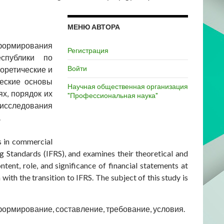
МЕНЮ АВТОРА
ормирования
Регистрация
спублики по
Войти
оретические и
ческие основы
Научная общественная организация
х, порядок их
"Профессиональная наука"
исследования
.
s in commercial
g Standards (IFRS), and examines their theoretical and
tent, role, and significance of financial statements at
with the transition to IFRS. The subject of this study is
формирование, составление, требование, условия.