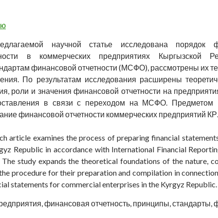
ью
едлагаемой научной статье исследована порядок ф
ности в коммерческих предприятиях Кыргызской Ре
дартам финансовой отчетности (МСФО), рассмотрены их те
жения. По результатам исследования расширены теорети
ия, роли и значения финансовой отчетности на предприятия
ставления в связи с переходом на МСФО. Предметом 
ние финансовой отчетности коммерческих предприятий КР
ch article examines the process of preparing financial statement
gyz Republic in accordance with International Financial Reportin
. The study expands the theoretical foundations of the nature, con
 the procedure for their preparation and compilation in connection 
cial statements for commercial enterprises in the Kyrgyz Republic.
редприятия, финансовая отчетность, принципы, стандарты, 