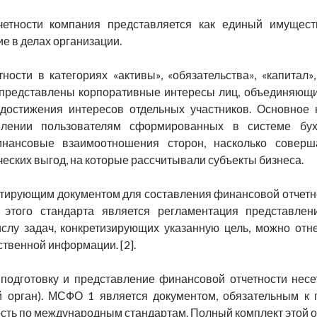
тности компания представляется как единый имуществ
е в делах организации.
ости в категориях «активы», «обязательства», «капитал»,
 представлены корпоративные интересы лиц, объединяющи
достижения интересов отдельных участников. Ос­новное 
лении пользователям сформированных в системе бухг
нансовые взаимоотношения сторон, насколько соверша
ских выгод, на которые рассчитывали субъекты бизнеса.
тирующим документом для составления финансовой отчетн
ю этого стандарта является регламентация представл
ислу задач, конкретизирующих указанную цель, можно от
твенной информации. [2].
 подготовку и представление финансовой отчетности несе
й орган). МСФО 1 является документом, обязательным 
ть по международным стандартам. Полный комплект этой от