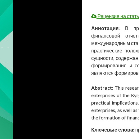
Рецензия на стат
Аннотация:
В пр
финансовой отчет
международным стан
практические поло
сущности, содержан
формирования и со
являются формирова
Abstract:
This resear
enterprises of the Kyr
practical implications
enterprises, as well as
the formation of finan
Ключевые слова:
п