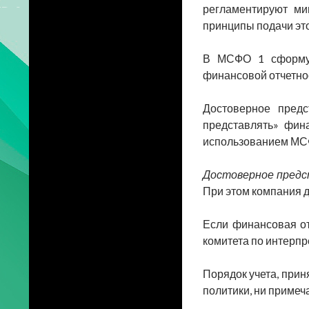
регламентируют ми
принципы подачи эт
В МСФО 1 сформул
финансовой отчетно
Достоверное предс
представлять» фин
использованием МСФ
Достоверное предс
При этом компания 
Если финансовая от
комитета по интерпр
Порядок учета, прин
политики, ни приме