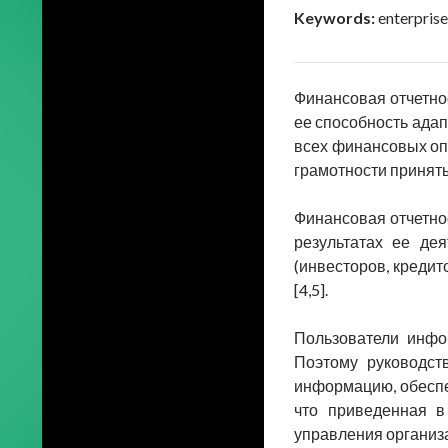
Keywords:
enterprise
Финансовая отчетно
ее способность адап
всех финансовых оп
грамотности принят
Финансовая отчетно
результатах ее де
(инвесторов, кредит
[4,5].
Пользователи инфо
Поэтому руководст
информацию, обеспе
что приведенная в
управления организ