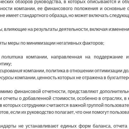
еских обзоров руководства, в которых описываются и о
ьности компании, ее финансового положения и основные
т не имеет стандартного образца, но может включать следую
ы,
влияющие на результаты деятельности, включая изменения
яты меры по минимизации негативных факторов;
 политика
компании, направленная на поддержание и 
тику;
сирования
компании, политика в отношении оптимизации до
есурсы
компании, ценность которых не отражена в бухгалтер
омимо финансовой отчетности, представляют дополнительны
 отчеты о добавленной стоимости, особенно в отраслях, 
в которых сотрудники считаются важной группой пользоват
тов, если их руководство полагает, что они помогут пользо
ндарты не устанавливают единых форм баланса, отчета о