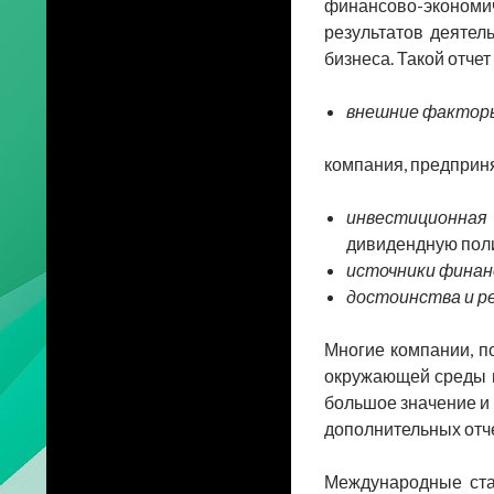
финансово-экономич
результатов деятел
бизнеса. Такой отче
внешние фактор
компания, предприн
инвестиционная
дивидендную поли
источники финан
достоинства и р
Многие компании, п
окружающей среды и
большое значение и 
дополнительных отче
Международные ста