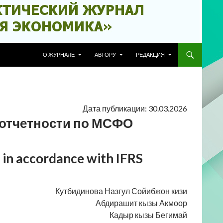
ПЕРЕЙТИ К СОДЕРЖИМОМУ
О ЖУРНАЛЕ
АВТОРУ
РЕДАКЦИЯ
Дата публикации: 30.03.2026
отчетности по МСФО
 in accordance with IFRS
Кутбидинова Назгул Сойибжон кизи
Абдирашит кызы Акмоор
Кадыр кызы Бегимай