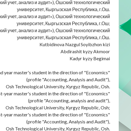
ий учет, анализ и аудит»), Ошский технологический
университет, Кыргызская Республика, г.Ош.
ий учет, анализ и аудит»), Ошский технологический
университет, Кыргызская Республика, г.Ош;
ий учет, анализ и аудит»), Ошский технологический
университет, Кыргызская Республика, г.Ош.
Kutbidinova Nazgul Soyibzhon kizi
Abdirashit kyzy Akmoor
Kadyr kyzy Begimai
nd year master's student in the direction of "Economics"
(profile "Accounting, Analysis and Audit"),
Osh Technological University, Kyrgyz Republic, Osh.
st-year master's student in the direction of "Economics"
(profile "Accounting, analysis and audit"),
Osh Technological University, Kyrgyz Republic, Osh;
st-year master's student in the direction of "Economics"
(profile "Accounting, Analysis and Audit"),
Osh Technological University, Kyrgyz Republic, Osh.