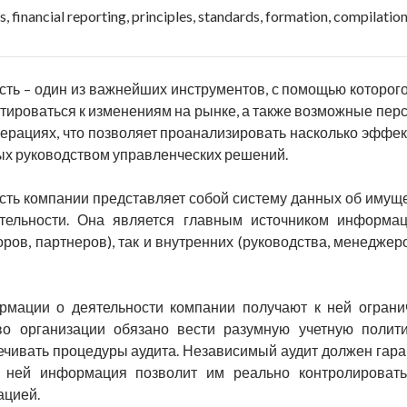
s, financial reporting, principles, standards, formation, compilatio
сть – один из важнейших инструментов, с помощью которог
тироваться к изменениям на рынке, а также возможные пер
ерациях, что позволяет проанализировать насколько эффек
ых руководством управленческих решений.
сть компании представляет собой систему данных об иму
ятельности. Она является главным источником информа
оров, партнеров), так и внутренних (руководства, менедже
рмации о деятельности компании получают к ней ограни
во организации обязано вести разумную учетную полити
чивать процедуры аудита. Независимый аудит должен гара
 ней информация позволит им реально контролировать
ацией.