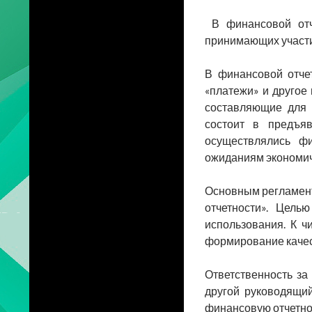
В финансовой отче
принимающих участи
В финансовой отчетн
«платежи» и другое
составляющие для 
состоит в предъяв
осуществлялись фи
ожиданиям экономиче
Основным регламен
отчетности». Цель
использования. К ч
формирование качес
Ответственность за
другой руководящи
финансовую отчетнос