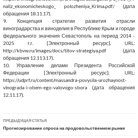
naliz_ekonomicheskogo_ polozheniya_Krima.pdf/ (дата
обращения 18.11.17).
9. Концепция стратегии развития отрасли
виноградарства и виноделия в Республике Крым и городе
федерального значения Севастополь на период 2014 -
2025 г.г. [Электронный ресурс]. URL:
http://kbvw.ru/images/docs/titov-strategiya.pdf (дата
обращения 12.113.17).
10. Управление делами Президента Российской
Федерации [Электронный ресурс]. URL:
https://udprf.ru/content/massandra-povysila-urozhaynost-
vinograda-i-obem-ego-valovogo-sbora (дата обращения
12.11.17).
Навигация
ПРЕДЫДУЩАЯ СТАТЬЯ
по
Прогнозирование спроса на продовольственном рынке