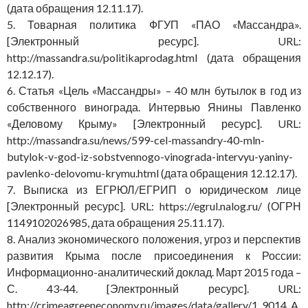
(дата обращения 12.11.17).
5. Товарная политика ФГУП «ПАО «Массандра».
[Электронный ресурс]. URL:
http://massandra.su/politikaprodag.html (дата обращения
12.12.17).
6. Статья «Цель «Массандры» – 40 млн бутылок в год из
собственного винограда. Интервью Янины Павленко
«Деловому Крыму» [Электронный ресурс]. URL:
http://massandra.su/news/599-cel-massandry-40-mln-
butylok-v-god-iz-sobstvennogo-vinograda-intervyu-yaniny-
pavlenko-delovomu-krymu.html (дата обращения 12.12.17).
7. Выписка из ЕГРЮЛ/ЕГРИП о юридическом лице
[Электронный ресурс]. URL: https://egrul.nalog.ru/ (ОГРН
1149102026985, дата обращения 25.11.17).
8. Анализ экономического положения, угроз и перспектив
развития Крыма после присоединения к России:
Информационно-аналитический доклад. Март 2015 года –
С. 43-44. [Электронный ресурс]. URL:
http://crimeagreeneconomy.ru/images/data/gallery/1_9014_A