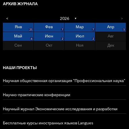
АРХИВ ЖУРНАЛА
<
2026
>
▼
Янв
Фев
Мар
Апр
4
1
0
2
9
5
8
5
21
7
7
5
Май
Июн
Июл
Авг
1
5
3
5
3
3
5
6
2
2
Сен
Окт
Ноя
Дек
4
6
6
2
3
2
4
5
6
НАШИ ПРОЕКТЫ
Научная общественная организация "Профессиональная наука"
Научно-практические конференции
Научный журнал Экономические исследования и разработки
Бесплатные курсы иностранных языков Langues