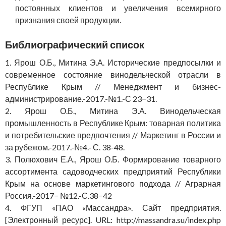
постоянных клиентов и увеличения всемирного
признания своей продукции.
Библиографический список
1. Ярош О.Б., Митина Э.А. Исторические предпосылки и
современное состояние винодельческой отрасли в
Республике Крым // Менеджмент и бизнес-
администрирование.-2017.-№1.-С 23−31.
2. Ярош О.Б., Митина Э.А. Винодельческая
промышленность в Республике Крым: товарная политика
и потребительские предпочтения // Маркетинг в России и
за рубежом.-2017.-№4.- С. 38-48.
3. Полюхович Е.А., Ярош О.Б. Формирование товарного
ассортимента садоводческих предприятий Республики
Крым на основе маркетингового подхода // Аграрная
Россия.-2017− №12.-С.38−42
4. ФГУП «ПАО «Массандра». Сайт предприятия.
[Электронный ресурс]. URL: http://massandra.su/index.php