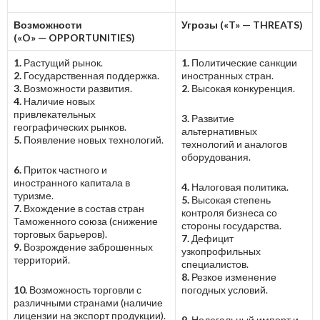
Возможности
Угрозы («T»
—
THREATS)
(«O»
—
OPPORTUNITIES)
1.
Растущий рынок.
1.
Политические санкции
2.
Государственная поддержка.
иностранных стран.
3.
Возможности развития.
2.
Высокая конкуренция.
4.
Наличие новых
привлекательных
3.
Развитие
географических рынков.
альтернативных
5.
Появление новых технологий.
технологий и аналогов
оборудования.
6.
Приток частного и
иностранного капитала в
4.
Налоговая политика.
туризме.
5.
Высокая степень
7.
Вхождение в состав стран
контроля бизнеса со
Таможенного союза (снижение
стороны государства.
торговых барьеров).
7.
Дефицит
9.
Возрождение заброшенных
узкопрофильных
территорий.
специалистов.
8.
Резкое изменение
10.
Возможность торговли с
погодных условий.
различными странами (наличие
лицензии на экспорт продукции).
9.
Нелегальный импорт и