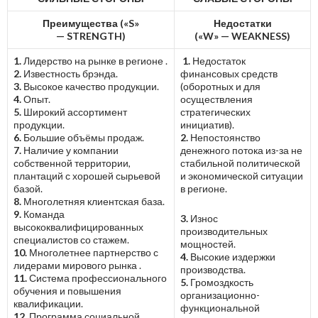
Преимущества («S»
Недостатки
—
STRENGTH)
(«W»
—
WEAKNESS)
1.
Лидерство на рынке в регионе .
1.
Недостаток
2.
Известность брэнда.
финансовых средств
3.
Высокое качество продукции.
(оборотных и для
4.
Опыт.
осуществления
5.
Широкий ассортимент
стратегических
продукции.
инициатив).
6.
Большие объёмы продаж.
2.
Непостоянство
7.
Наличие у компании
денежного потока из-за не
собственной территории,
стабильной политической
плантаций с хорошей сырьевой
и экономической ситуации
базой.
в регионе.
8.
Многолетняя клиентская база.
9.
Команда
3.
Износ
высококвалифицированных
производительных
специалистов со стажем.
мощностей.
10.
Многолетнее партнерство с
4.
Высокие издержки
лидерами мирового рынка .
производства.
11.
Система профессионального
5.
Громоздкость
обучения и повышения
организационно-
квалификации.
функциональной
12.
Программа социальной