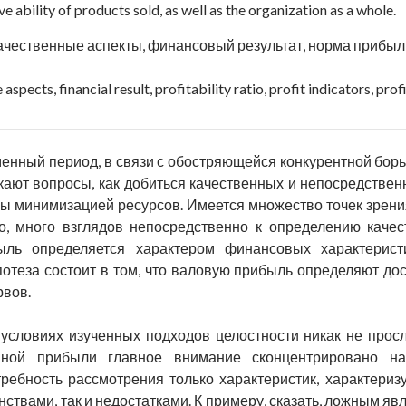
e ability of products sold, as well as the organization as a whole.
ачественные аспекты, финансовый результат, норма прибыл
 aspects, financial result, profitability ratio, profit indicators, prof
енный период, в связи с обостряющейся конкурентной борь
кают вопросы, как добиться качественных и непосредстве
ы минимизацией ресурсов. Имеется множество точек зрени
о, много взглядов непосредственно к определению качес
ыль определяется характером финансовых характерист
ипотеза состоит в том, что валовую прибыль определяют д
вов.
условиях изученных подходов целостности никак не прос
енной прибыли главное внимание сконцентрировано н
ребность рассмотрения только характеристик, характериз
нствами, так и недостатками. К примеру, сказать, ложным 