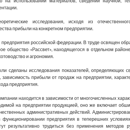
о на использовании материалов, сведений научной, техн
ентации.
оретические исследования, исходя из отечественно
ества прибыли на конкретном предприятии.
: предприятия российской федерации. В труде освящен обр
ое общество «Рассвет», находящегося в отдельном районе
скотоводство и агрономия.
ли сделаны исследования показателей, определяющих сво
, зависимость прибыли от продаж на предприятии, характ
хода предприятия.
омпании находится в зависимости от многочисленных харак
димой на предприятии продукцией, оно же включает обши
чественных административных действий. Администрирован
в функционировании предприятия в теперешних условия
гут результативно трудиться без применения методов 