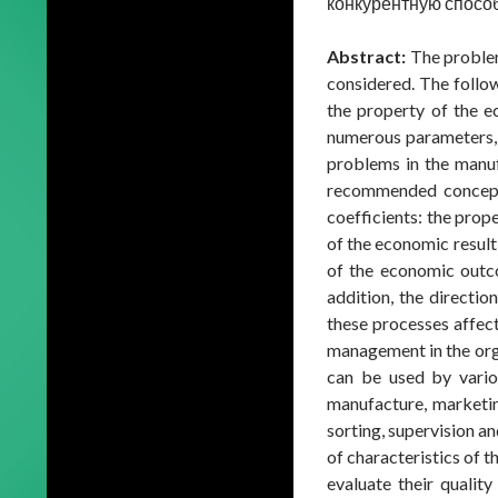
конкурентную способ
Abstract:
The problem
considered. The follow
the property of the e
numerous parameters, 
problems in the manu
recommended concept 
coefficients: the prop
of the economic result
of the economic outco
addition, the directi
these processes affect
management in the orga
can be used by vario
manufacture, marketin
sorting, supervision a
of characteristics of 
evaluate their qualit