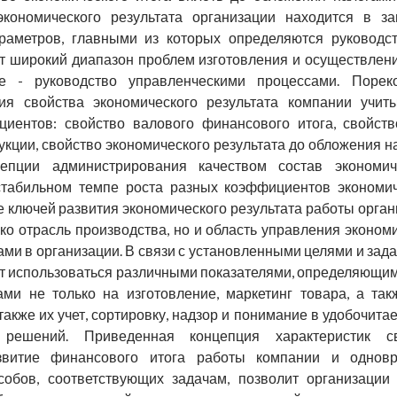
экономического результата организации находится в за
раметров, главными из которых определяются руководст
ет широкий диапазон проблем изготовления и осуществлен
е - руководство управленческими процессами. Порек
ия свойства экономического результата компании учиты
иентов: свойство валового финансового итога, свойств
кции, свойство экономического результата до обложения на
епции администрирования качеством состав экономиче
стабильном темпе роста разных коэффициентов экономиче
е ключей развития экономического результата работы орга
ько отрасль производства, но и область управления эконо
ми в организации. В связи с установленными целями и зада
ут использоваться различными показателями, определяющим
ми не только на изготовление, маркетинг товара, а та
также их учет, сортировку, надзор и понимание в удобочит
 решений. Приведенная концепция характеристик св
звитие финансового итога работы компании и одновр
собов, соответствующих задачам, позволит организации