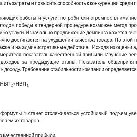
ить затраты и повысить способность к конкуренции среди п
няющих работы и услуги, потребители огромное внимание
етодом победы в тендерной процедуре возможен метод про
ибо услуги. Изначально продвижение демпинга кажется очен
чно достигаются на ухудшении качества товара. По этой 
 также и на административные действия. Исходя из оценки
змерителя показатель качественной прибыли. Изучение ве
доходов за предыдущие этапы. Показатель общепринят
к доходу. Требование стабильности компании определяетс
>НВП
>НВП
2
1.
формулы 1 станет отслеживаться устойчивый подъем увел
аваемых товаров.
о качественной прибыли.