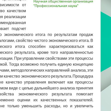
Научная общественная организация
висимости от
"Профессиональная наука"
во качеством
ия реализации
омендованная
вает подсчет
о экономического итога по результатам продаж
логами, свойство чистого экономического итога. В
ского итога способен характеризоваться как
ского результата, кроме того направленностью
низации. При управлении свойствами эти процессы
микой. Тогда возможно получить единую концепцию
чами, методологических направлений анализа, эти
и качество экономического результата. Процедура
кже качество управления включает как процессы
аемом виде с целью дальнейшего анализа принятия
ойства экономического результата помогает
еменно оценки их качественных показателей.
 не только уменьшить расходы, но и увеличить