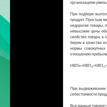
организациям уменьш
При подборе выпол
продукт. Простым м
недорогие товары, л
невысокие цены обы
свойство товара, а
берем в качестве и
нормы совокупных 
отношению прибыли 
НВПn>НВП
>НВП
4
3
При выдерживании 
себестоимости прод
Все данные говорят 