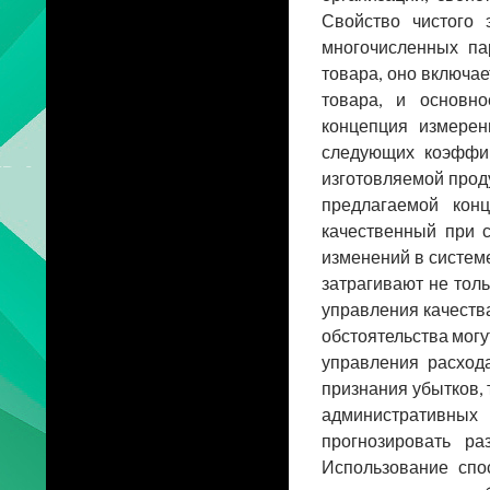
Свойство чистого 
многочисленных па
товара, оно включа
товара, и основно
концепция измерен
следующих коэффиц
изготовляемой проду
предлагаемой конц
качественный при 
изменений в систем
затрагивают не тол
управления качества
обстоятельства мог
управления расхода
признания убытков, 
административных
прогнозировать ра
Использование спо