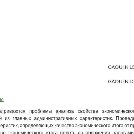
GAOU IN LO “
GAOU IN LO “
ью
атриваются проблемы анализа свойства экономическог
й из главных административных характеристик. Провед
еристик, определяющих качество экономического итога от 
тво экономического итога вплоть до обложения налогами