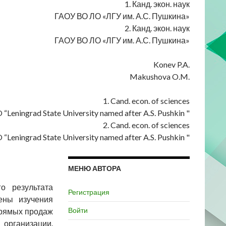
1. Канд. экон. наук
ГАОУ ВО ЛО «ЛГУ им. А.С. Пушкина»
2. Канд. экон. наук
ГАОУ ВО ЛО «ЛГУ им. А.С. Пушкина»
Konev P.A.
Makushova O.M.
1. Cand. econ. of sciences
Leningrad State University named after A.S. Pushkin "
2. Cand. econ. of sciences
Leningrad State University named after A.S. Pushkin "
МЕНЮ АВТОРА
о результата
Регистрация
ены изучения
Войти
прямых продаж
 организации.