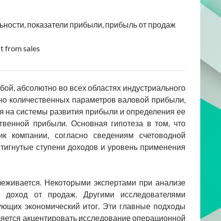
ьности, показатели прибыли, прибыль от продаж
it from sales
бой, абсолютно во всех областях индустриального
нно количественных параметров валовой прибыли,
я на системы развития прибыли и определения ее
твенной прибыли. Основная гипотеза в том, что
ик компании, согласно сведениям счетоводной
остигнутые ступени доходов и уровень применения
леживается. Некоторыми экспертами при анализе
а доход от продаж. Другими исследователями
ующих экономический итог. Эти главные подходы
является акцентировать исследование операционной