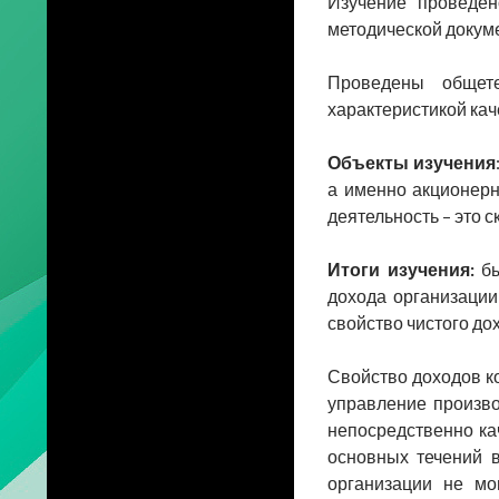
Изучение проведен
методической докум
Проведены общете
характеристикой кач
Объекты изучения
а именно акционерн
деятельность – это 
Итоги изучения:
бы
дохода организации
свойство чистого до
Свойство доходов к
управление произво
непосредственно ка
основных течений 
организации не мо