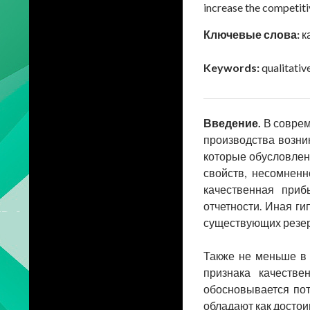
increase the competitiv
Ключевые слова:
к
Keywords:
qualitative
Введение.
В соврем
производства возни
которые обусловлен
свойств, несомненн
качественная приб
отчетности. Иная г
существующих резер
Также не меньше в 
признака качеств
обосновывается пот
обладают как достои