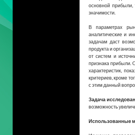
основной прибыли,
значимости.
В параметрах рын
аналитические и ин
задачам даст возмо
продукта и организа
от систем и источн
признака прибыли. 
характеристик, пок
критериев, кроме то
с этим данный вопро
Задача исследова
возможность увеличи
Использованные м