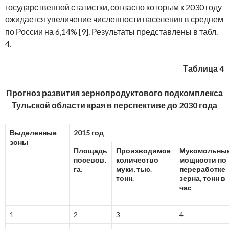
государственной статистки, согласно которым к 2030 году
ожидается увеличение численности населения в среднем
по России на 6,14% [9]. Результаты представлены в табл.
4.
Таблица 4
Прогноз развития зернопродуктового подкомплекса
Тульской области края в перспективе до 2030 года
Выделенные
2015 год
зоны
Площадь
Производимое
Мукомольны
посевов,
количество
мощности по
га.
муки, тыс.
переработке
тонн.
зерна, тонн в
час
1
2
3
4