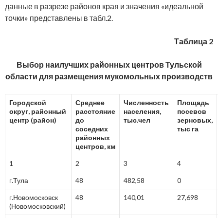
данные в разрезе районов края и значения «идеальной
точки» представлены в табл.2.
Таблица 2
Выбор наилучших районных центров Тульской
области для размещения мукомольных производств
Городской
Среднее
Численность
Площадь
округ, районный
расстояние
населения,
посевов
центр (район)
до
тыс.чел
зерновых,
соседних
тыс га
районных
центров, км
1
2
3
4
г.Тула
48
482,58
0
г.Новомосковск
48
140,01
27,698
(Новомосковский)