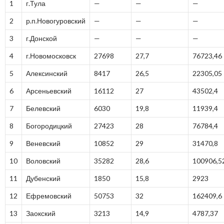
1
г.Тула
—
—
—
2
р.п.Новогуровский
—
—
—
3
г.Донской
—
—
—
4
г.Новомосковск
27698
27,7
76723,46
5
Алексинский
8417
26,5
22305,05
6
Арсеньевский
16112
27
43502,4
7
Белевский
6030
19,8
11939,4
8
Богородицкий
27423
28
76784,4
9
Веневский
10852
29
31470,8
10
Воловский
35282
28,6
100906,5
11
Дубенский
1850
15,8
2923
12
Ефремовский
50753
32
162409,6
13
Заокский
3213
14,9
4787,37