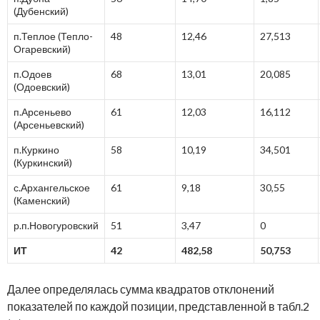
(Дубенский)
п.Теплое (Тепло-
48
12,46
27,513
Огаревский)
п.Одоев
68
13,01
20,085
(Одоевский)
п.Арсеньево
61
12,03
16,112
(Арсеньевский)
п.Куркино
58
10,19
34,501
(Куркинский)
с.Архангельское
61
9,18
30,55
(Каменский)
р.п.Новогуровский
51
3,47
0
ИТ
42
482,58
50,753
Далее определялась сумма квадратов отклонений
показателей по каждой позиции, представленной в табл.2