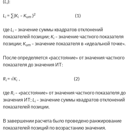
(
L
):
i
2
L
= ∑
(K
–
K
)
(1)
i
i
ит
где
L
– значение суммы квадратов отклонений
i
показателей позиции;
K
– значение частного показателя
i
позиции;
K
– значение показателя в «идеальной точке».
ит
После определяется «расстояние» от значения частного
показателя до значения ИТ:
R
= √
K
, (2)
i
i
где
R
– «расстояние» от значения частного показателя до
i
значения ИТ;
L
– значение суммы квадратов отклонений
i
показателей позиции.
В завершении расчета было проведено ранжирование
показателей позиций по возрастанию значения.