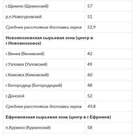
г.Щекино (Щекинский)
57
р.п.Новогуровский
51
Среднее расстояние доставки зерна
52,9
Новомосковская сырьевая зона (центр в
г.Новомосковск)
г.Венев (Веневский)
42
г.Узловая (Узловский)
49
г.Кимовск (Кимовский)
60
г.Богородицк (Богородицкий)
48
г.Донской
52
Среднее расстояние доставки зерна
49,8
Ефремовская сырьевая зона (центр в г.Ефремов)
п.Куркино (Куркинский)
58