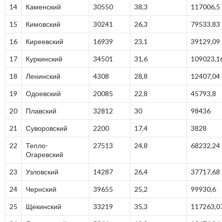
14
Каменский
30550
38,3
117006,5
15
Кимовский
30241
26,3
79533,83
16
Киреевский
16939
23,1
39129,09
17
Куркинский
34501
31,6
109023,1
18
Ленинский
4308
28,8
12407,04
19
Одоевский
20085
22,8
45793,8
20
Плавский
32812
30
98436
21
Суворовский
2200
17,4
3828
22
Тепло-
27513
24,8
68232,24
Огаревский
23
Узловский
14287
26,4
37717,68
24
Чернский
39655
25,2
99930,6
25
Щекинский
33219
35,3
117263,0