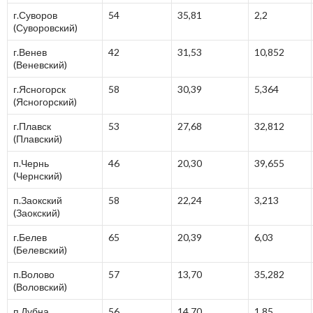
г.Суворов
54
35,81
2,2
(Суворовский)
г.Венев
42
31,53
10,852
(Веневский)
г.Ясногорск
58
30,39
5,364
(Ясногорский)
г.Плавск
53
27,68
32,812
(Плавский)
п.Чернь
46
20,30
39,655
(Чернский)
п.Заокский
58
22,24
3,213
(Заокский)
г.Белев
65
20,39
6,03
(Белевский)
п.Волово
57
13,70
35,282
(Воловский)
п.Дубна
56
14,70
1,85