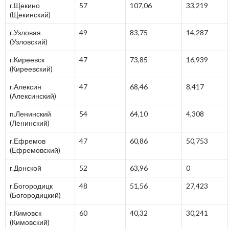
г.Щекино
57
107,06
33,219
(Щекинский)
г.Узловая
49
83,75
14,287
(Узловский)
г.Киреевск
47
73,85
16,939
(Киреевский)
г.Алексин
47
68,46
8,417
(Алексинский)
п.Ленинский
54
64,10
4,308
(Ленинский)
г.Ефремов
47
60,86
50,753
(Ефремовский)
г.Донской
52
63,96
0
г.Богородицк
48
51,56
27,423
(Богородицкий)
г.Кимовск
60
40,32
30,241
(Кимовский)