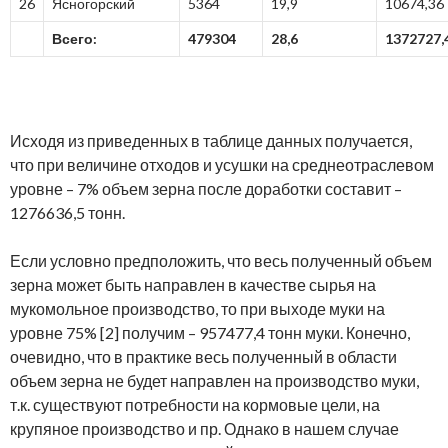
26
Ясногорский
5364
19,9
10674,36
Всего:
479304
28,6
1372727,
Исходя из приведенных в таблице данных получается,
что при величине отходов и усушки на среднеотраслевом
уровне – 7% объем зерна после доработки составит –
1276636,5 тонн.
Если условно предположить, что весь полученный объем
зерна может быть направлен в качестве сырья на
мукомольное производство, то при выходе муки на
уровне 75% [2] получим – 957477,4 тонн муки. Конечно,
очевидно, что в практике весь полученный в области
объем зерна не будет направлен на производство муки,
т.к. существуют потребности на кормовые цели, на
крупяное производство и пр. Однако в нашем случае