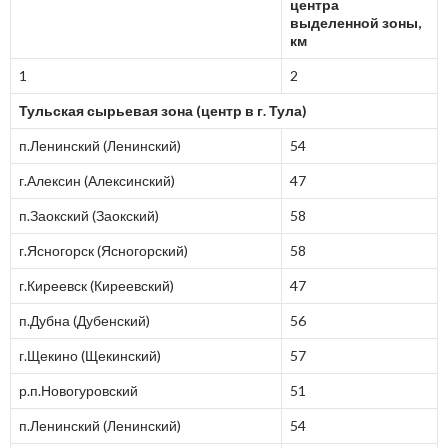
центра
выделенной зоны,
км
1
2
Тульская сырьевая зона (центр в г. Тула)
п.Ленинский (Ленинский)
54
г.Алексин (Алексинский)
47
п.Заокский (Заокский)
58
г.Ясногорск (Ясногорский)
58
г.Киреевск (Киреевский)
47
п.Дубна (Дубенский)
56
г.Щекино (Щекинский)
57
р.п.Новогуровский
51
п.Ленинский (Ленинский)
54