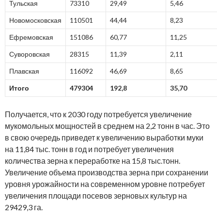
Тульская
73310
29,49
5,46
Новомосковская
110501
44,44
8,23
Ефремовская
151086
60,77
11,25
Суворовская
28315
11,39
2,11
Плавская
116092
46,69
8,65
Итого
479304
192,8
35,70
Получается, что к 2030 году потребуется увеличение
мукомольных мощностей в среднем на 2,2 тонн в час. Это
в свою очередь приведет к увеличению выработки муки
на 11,84 тыс. тонн в год и потребует увеличения
количества зерна к переработке на 15,8 тыс.тонн.
Увеличение объема производства зерна при сохранении
уровня урожайности на современном уровне потребует
увеличения площади посевов зерновых культур на
29429,3 га.