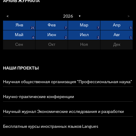
АРХИВ ЖУРНАЛА
<
2026
>
▼
Янв
Фев
Мар
Апр
4
1
0
2
9
5
8
5
21
7
7
5
Май
Июн
Июл
Авг
1
5
3
5
3
3
5
6
2
2
1
Сен
Окт
Ноя
Дек
4
6
6
2
3
2
4
5
6
НАШИ ПРОЕКТЫ
Научная общественная организация "Профессиональная наука"
Научно-практические конференции
Научный журнал Экономические исследования и разработки
Бесплатные курсы иностранных языков Langues