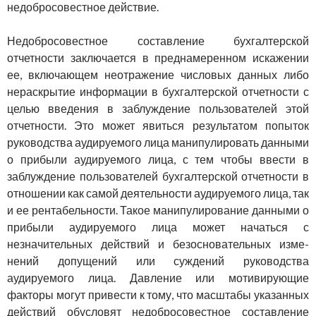
недобросовестное дей­ствие.
Недобросовестное составление бухгалтерской
отчетности за­ключается в преднамеренном искажении
ее, включающем неотра­жение числовых данных либо
нераскрытие информации в бух­галтерской отчетности с
целью введения в заблуждение пользо­вателей этой
отчетности. Это может явиться результатом попыток
руководства аудируемого лица манипулировать данными
о при­были аудируемого лица, с тем чтобы ввести в
заблуждение поль­зователей бухгалтерской отчетности в
отношении как самой деятельности аудируемого лица, так
и ее рентабельности. Такое манипулирование данными о
прибыли аудируемого лица может начаться с
незначительных действий и безосновательных изме­
нений допущений или суждений руководства
аудируемого лица. Давление или мотивирующие
факторы могут привести к тому, что масштабы указанных
действий обусловят недобросовестное составление