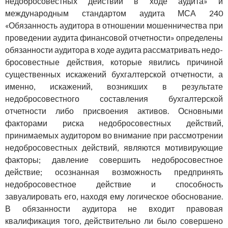
недоб­росовестных действий в ходе аудита» и
международным стандартом аудита МСА 240
«Обязанность аудитора в отношении мошен­ничества при
проведении аудита финансовой отчетности» опре­делены
обязанности аудитора в ходе аудита рассматривать недо­
бросовестные действия, которые явились причиной
существенных искажений бухгалтерской отчетности, а
именно, искажений, воз­никших в результате
недобросовестного составления бухгалтерской
отчетности либо присвоения активов. Основными
факторами риска недобросовестных действий,
принимаемых аудитором во внимание при рассмотрении
недобросовестных действий, являются мотиви­рующие
факторы; давление совершить недобросовестное
действие; осознанная возможность предпринять
недобросовестное действие и способность
завуалировать его, находя ему логическое обосно­вание.
В обязанности аудитора не входит правовая
квалификация того, действительно ли было совершено