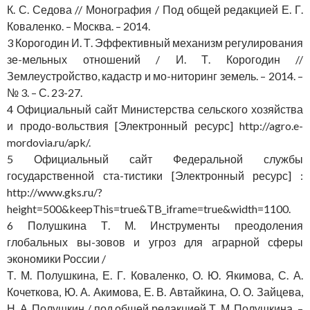
К. С. Седова // Монография / Под общей редакцией Е. Г.
Коваленко. – Москва. – 2014.
3 Корогодин И. Т. Эффективный механизм регулирования
зе-мельных отношений / И. Т. Корогодин //
Землеустройство, кадастр и мо-ниторинг земель. – 2014. –
№ 3. – С. 23-27.
4 Официальный сайт Министерства сельского хозяйства
и продо-вольствия [Электронный ресурс] http://agro.e-
mordovia.ru/apk/.
5 Официальный сайт Федеральной службы
государственной ста-тистики [Электронный ресурс] :
http://www.gks.ru/?
height=500&keepThis=true&TB_iframe=true&width=1100.
6 Полушкина Т. М. Инструменты преодоления
глобальных вы-зовов и угроз для аграрной сферы
экономики России /
Т. М. Полушкина, Е. Г. Коваленко, О. Ю. Якимова, С. А.
Кочеткова, Ю. А. Акимова, Е. В. Автайкина, О. О. Зайцева,
Н. А. Полушкин / под общей редакцией Т. М. Полушкина. –