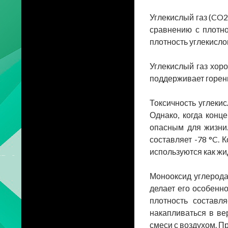
Углекислый газ (CO2
сравнению с плотно
плотность углекислого
Углекислый газ хор
поддерживает горен
Токсичность углекис
Однако, когда конц
опасным для жизни.
составляет -78 °C. 
используются как жид
Монооксид углерода 
делает его особенно
плотность составл
накапливаться в ве
смеси с воздухом. Пр