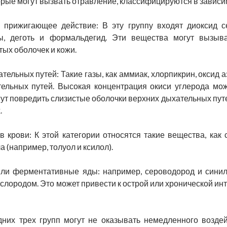
рые могут вызвать отравление, классифицируются в зависим
прижигающее действие: В эту группу входят диоксид се
ы, деготь и формальдегид. Эти вещества могут вызыв
ых оболочек и кожи.
ельных путей: Такие газы, как аммиак, хлорпикрин, оксид а
ельных путей. Высокая концентрация окиси углерода мож
т повредить слизистые оболочки верхних дыхательных путе
.
в крови: К этой категории относятся такие вещества, как
 (например, толуол и ксилол).
или ферментативные яды: например, сероводород и сини
слородом. Это может привести к острой или хронической ин
них трех групп могут не оказывать немедленного возде