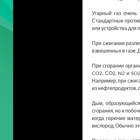
Угарный газ очень 
Стандартные против
или устройства для п
При сжигании разли
взвешенных в газе. Д
При сгорании орган
CO2, СО2, N2 и SO2
Например, при сжига
из нефтепродуктов, 
Дым, образующийся 
сгорания, но и побо
когда горючие мате
кислород. Обычно эт