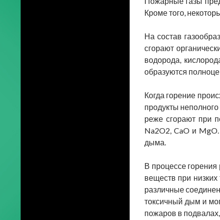
Пожарные газы предс
Кроме того, некоторы
На состав газообра
сгорают органически
водорода, кислород
образуются полноцен
Когда горение проис
продукты неполного 
реже сгорают при п
Na2O2, CaO и MgO. 
дыма.
В процессе горения 
веществ при низких 
различные соединени
токсичный дым и мо
пожаров в подвалах,