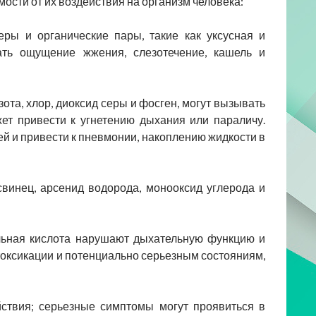
ости от их воздействия на организм человека:
ры и органические пары, такие как уксусная и
ать ощущение жжения, слезотечение, кашель и
зота, хлор, диоксид серы и фосген, могут вызывать
ет привести к угнетению дыхания или параличу.
й и привести к пневмонии, накоплению жидкости в
 свинец, арсенид водорода, монооксид углерода и
льная кислота нарушают дыхательную функцию и
токсикации и потенциально серьезным состояниям,
йствия; серьезные симптомы могут проявиться в