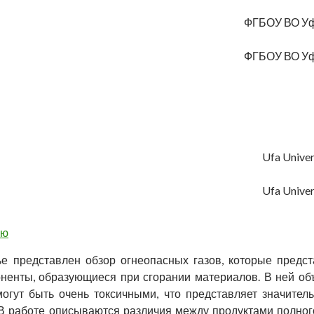
ФГБОУ ВО Уфи
ФГБОУ ВО Уфи
Ufa Univer
Ufa Univer
ью
ье представлен обзор огнеопасных газов, которые предс
ненты, образующиеся при сгорании материалов. В ней объ
огут быть очень токсичными, что представляет значител
 В работе описываются различия между продуктами полног