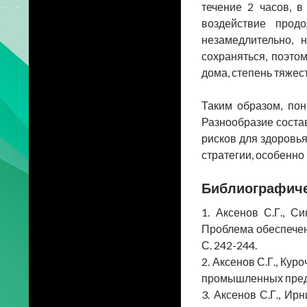
течение 2 часов, в
воздействие прод
незамедлительно, 
сохраняться, поэто
дома, степень тяжес
Таким образом, по
Разнообразие соста
рисков для здоровь
стратегии, особенно
Библиографиче
1. Аксенов С.Г., 
Проблема обеспечен
С. 242-244.
2. Аксенов С.Г., Ку
промышленных предпр
3. Аксенов С.Г., И