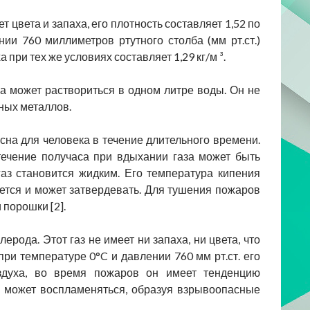
 цвета и запаха, его плотность составляет 1,52 по
и 760 миллиметров ртутного столба (мм рт.ст.)
а при тех же условиях составляет 1,29 кг/м ³.
за может раствориться в одном литре воды. Он не
ных металлов.
сна для человека в течение длительного времени.
течение получаса при вдыхании газа может быть
аз становится жидким. Его температура кипения
ается и может затвердевать. Для тушения пожаров
 порошки [2].
рода. Этот газ не имеет ни запаха, ни цвета, что
при температуре 0°C и давлении 760 мм рт.ст. его
воздуха, во время пожаров он имеет тенденцию
и может воспламеняться, образуя взрывоопасные