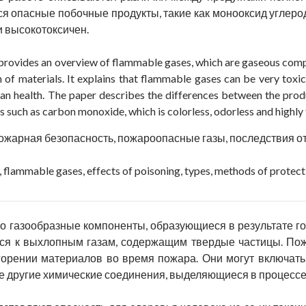
я опасные побочные продукты, такие как монооксид углеро
и высокотоксичен.
 provides an overview of flammable gases, which are gaseous co
of materials. It explains that flammable gases can be very toxic
uman health. The paper describes the differences between the pr
such as carbon monoxide, which is colorless, odorless and highly 
ожарная безопасность, пожароопасные газы, последствия о
y, flammable gases, effects of poisoning, types, methods of protect
о газообразные компоненты, образующиеся в результате го
тся к выхлопным газам, содержащим твердые частицы. По
орении материалов во время пожара. Они могут включать 
е другие химические соединения, выделяющиеся в процессе 