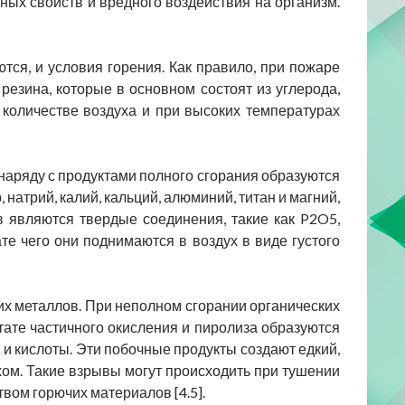
ных свойств и вредного воздействия на организм.
тся, и условия горения. Как правило, при пожаре
 резина, которые в основном состоят из углерода,
 количестве воздуха и при высоких температурах
 наряду с продуктами полного сгорания образуются
натрий, калий, кальций, алюминий, титан и магний,
в являются твердые соединения, такие как P2O5,
е чего они поднимаются в воздух в виде густого
их металлов. При неполном сгорании органических
тате частичного окисления и пиролиза образуются
 и кислоты. Эти побочные продукты создают едкий,
хом. Такие взрывы могут происходить при тушении
твом горючих материалов [4.5].