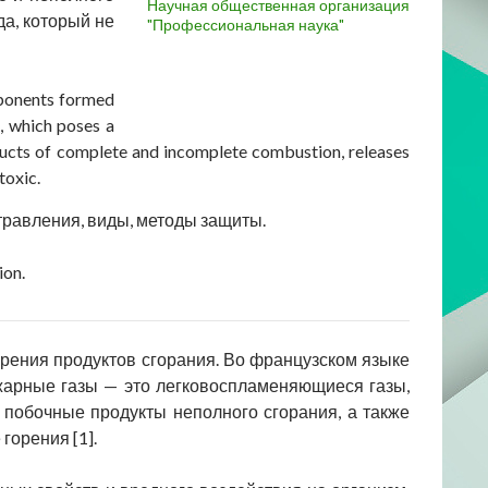
Научная общественная организация
да, который не
"Профессиональная наука"
mponents formed
, which poses a
oducts of complete and incomplete combustion, releases
toxic.
травления, виды, методы защиты.
ion.
рения продуктов сгорания. Во французском языке
жарные газы — это легковоспламеняющиеся газы,
побочные продукты неполного сгорания, а также
горения [1].