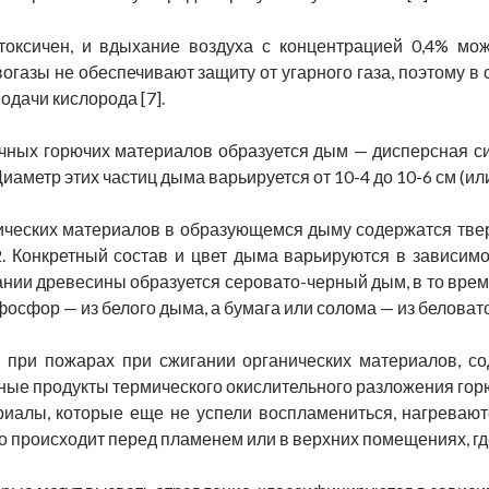
токсичен, и вдыхание воздуха с концентрацией 0,4% мож
огазы не обеспечивают защиту от угарного газа, поэтому 
одачи кислорода [7].
чных горючих материалов образуется дым — дисперсная си
иаметр этих частиц дыма варьируется от 10-4 до 10-6 см (или 
ических материалов в образующемся дыму содержатся тверд
. Конкретный состав и цвет дыма варьируются в зависимо
нии древесины образуется серовато-черный дым, в то врем
фосфор — из белого дыма, а бумага или солома — из беловат
при пожарах при сжигании органических материалов, со
чные продукты термического окислительного разложения гор
риалы, которые еще не успели воспламениться, нагреваю
о происходит перед пламенем или в верхних помещениях, гд