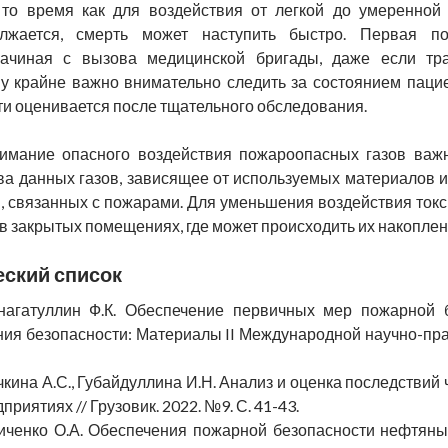
 то время как для воздействия от легкой до умеренной
олжается, смерть может наступить быстро. Первая 
начиная с вызова медицинской бригады, даже если тр
му крайне важно внимательно следить за состоянием паци
ти оценивается после тщательного обследования.
нимание опасного воздействия пожароопасных газов важ
ва данных газов, зависящее от используемых материалов и
я, связанных с пожарами. Для уменьшения воздействия то
 в закрытых помещениях, где может происходить их накоплен
ский список
Синагатуллин Ф.К. Обеспечение первичных мер пожарной 
ия безопасности: Материалы II Международной научно-прак
рочкина А.С., Губайдуллина И.Н. Анализ и оценка последств
иятиях // Грузовик. 2022. №9. С. 41-43.
рниченко О.А. Обеспечения пожарной безопасности нефтяны