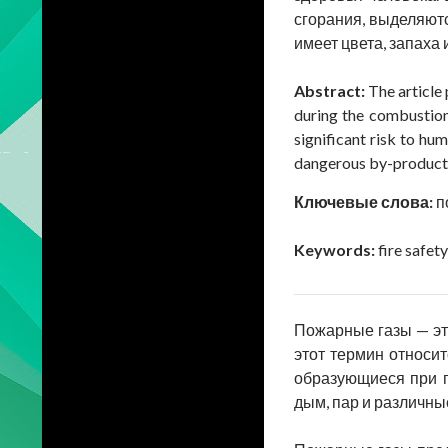
сгорания, выделяютс
имеет цвета, запаха 
Abstract:
The article
during the combustion 
significant risk to h
dangerous by-products 
Ключевые слова:
п
Keywords:
fire safet
Пожарные газы — эт
этот термин относи
образующиеся при г
дым, пар и различны