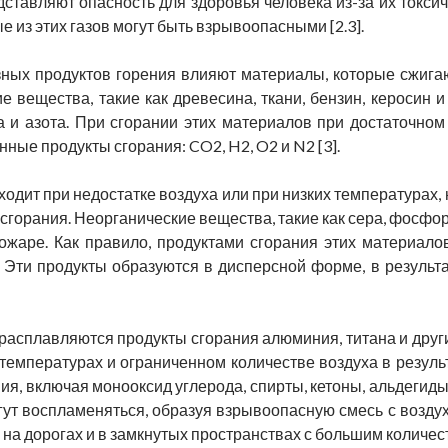
тавляют опасность для здоровья человека из-за их токсич
е из этих газов могут быть взрывоопасными [2.3].
зных продуктов горения влияют материалы, которые сжигаю
е вещества, такие как древесина, ткани, бензин, керосин и
а и азота. При сгорании этих материалов при достаточном
ные продукты сгорания: CO2, H2, O2 и N2 [3].
ходит при недостатке воздуха или при низких температурах,
сгорания. Неорганические вещества, такие как сера, фосфор, 
ожаре. Как правило, продуктами сгорания этих материало
Эти продукты образуются в дисперсной форме, в результат
расплавляются продукты сгорания алюминия, титана и друг
температурах и ограниченном количестве воздуха в резуль
я, включая монооксид углерода, спирты, кетоны, альдегиды
гут воспламеняться, образуя взрывоопасную смесь с возду
 на дорогах и в замкнутых пространствах с большим количес