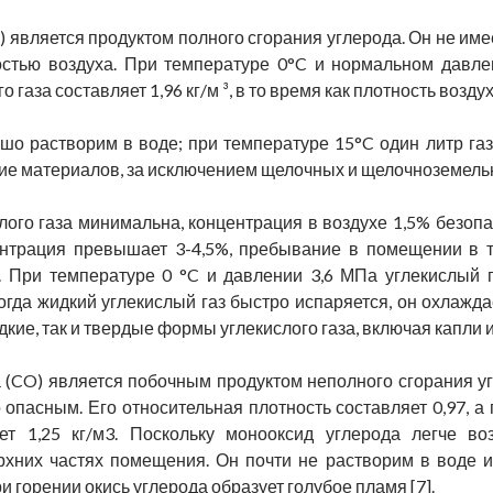
) является продуктом полного сгорания углерода. Он не имеет
стью воздуха. При температуре 0°C и нормальном давлени
 газа составляет 1,96 кг/м ³, в то время как плотность воздух
ошо растворим в воде; при температуре 15°C один литр га
ие материалов, за исключением щелочных и щелочноземель
лого газа минимальна, концентрация в воздухе 1,5% безопа
ентрация превышает 3-4,5%, пребывание в помещении в 
 При температуре 0 °C и давлении 3,6 МПа углекислый г
Когда жидкий углекислый газ быстро испаряется, он охлажд
кие, так и твердые формы углекислого газа, включая капли и
(CO) является побочным продуктом неполного сгорания угле
 опасным. Его относительная плотность составляет 0,97, а 
яет 1,25 кг/м3. Поскольку монооксид углерода легче 
рхних частях помещения. Он почти не растворим в воде 
и горении окись углерода образует голубое пламя [7].