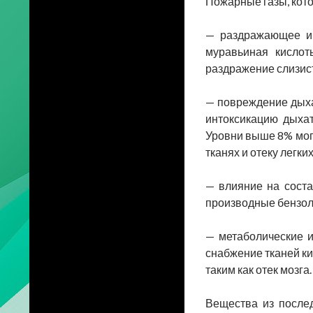
Пожарные газы, кото
— раздражающее и 
муравьиная кислот
раздражение слизист
— повреждение дыхат
интоксикацию дыхат
Уровни выше 8% могу
тканях и отеку легких
— влияние на соста
производные бензола
— метаболические 
снабжение тканей ки
таким как отек мозга.
Вещества из послед