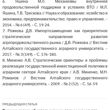
6. Яшина М.Л. Механизмы внутренней
продовольственной поддержки в условиях ВТО / М.Л.
Яшина, Т.В. Трескова // Наука и образование: хозяйство и
экономика; предпринимательство; право и управление. –
2014. – № 6 (49). – С. 19-24.
7. Рожкова Д.В. Импортозамещение как приоритетное
стратегическое направление развития
агропродовольственного рынка / Д.В. Рожкова // Вестник
Алтайского государственного аграрного университета. –
2017. – № 3 (149). – С. 176-180.
8. Миненко А.В. Стратегические ориентиры и проблемы
реализации государственной инвестиционной политики в
аграрном секторе Алтайского края / А.В. Миненко, М.Н.
Романов // Вестник Алтайского государственного
аграрного университета. – 2009. – № 2 (52). – С. 56-59.
Навигация
ПРЕДЫДУЩАЯ СТАТЬЯ