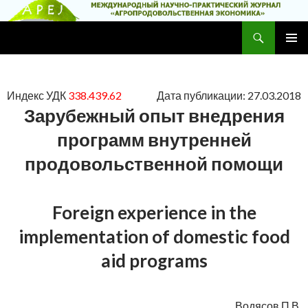
Поиск
Научно-практический журнал
ПЕРЕЙТИ
ОСНОВ
К
МЕНЮ
СОДЕРЖИМОМУ
Индекс УДК
338.439.62
Дата публикации: 27.03.2018
Зарубежный опыт внедрения
программ внутренней
продовольственной помощи
Foreign experience in the
implementation of domestic food
aid programs
Водясов П.В.