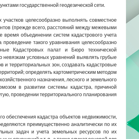
унктами государственной геодезической сети.
 участков целесообразно выполнять совместное
нтов (прежде всего, расстояний между межевыми
е время объединении систем кадастрового учета
ва проведение такого уравнивания целесообразно
анные Кадастровых палат и Бюро технической
по невязкам условных уравнений выявлять грубые
в и территориальных зон, создавать кадастровые
территорий; определять картометрическим методом
хозяйственного назначения, лесного и земельного
рмозом в развитии системы кадастра, причиной
угую, проведении территориального планирования
ого обеспечения кадастра объектов недвижимости,
пределяются преимущественно аналитически по их
льных задач и учета земельных ресурсов по их
ых отношений и т. п., а также служат основой для