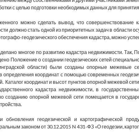
ботки с целью подготовки необходимых данных для приняти
женного можно сделать вывод, что совершенствование ка
ти должно стать одной из приоритетных задач в области ос
тографо-геодезического обеспечения кадастра, можно успеш
сделано многое по развитию кадастра недвижимости. Так, 
дено Положение о создании геодезических сетей специально
инградской области) были созданы опорные межевые 
в определения координат с помощью современных геодезич
й. Каталог координат и высот пунктов опорной межевой се
ударственного кадастра недвижимости, в государственны
о созданию опорной межевой сети помещается в государ
тройства.
и обновления геодезической и картографической прод
ральным законом от 30.12.2015 N 431-ФЗ «О геодезии, карто