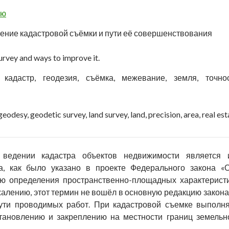
ью
ние кадастровой съёмки и пути её совершенствования
urvey and ways to improve it.
:
кадастр, геодезия, съёмка, межевание, земля, точно
geodesy, geodetic survey, land survey, land, precision, area, real est
ведении кадастра объектов недвижимости является и
а, как было указано в проекте Федерального закона «О
ью определения пространственно-площадных характеристи
алению, этот термин не вошёл в основную редакцию закона,
 сути проводимых работ. При кадастровой съемке выполн
тановлению и закреплению на местности границ земельн