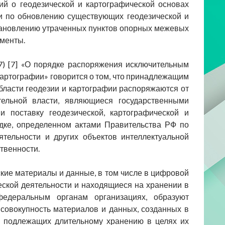
й о геодезической и картографической основах
ли по обновлению существующих геодезической и
становлению утраченных пунктов опорных межевых
ументы.
07) [7] «О порядке распоряжения исключительным
картографии» говорится о том, что принадлежащим
бласти геодезии и картографии распоряжаются от
ельной власти, являющиеся государственными
и поставку геодезической, картографической и
дке, определенном актами Правительства РФ по
ятельности и других объектов интеллектуальной
твенности.
еские материалы и данные, в том числе в цифровой
еской деятельности и находящиеся на хранении в
федеральным органам организациях, образуют
совокупность материалов и данных, созданных в
 и подлежащих длительному хранению в целях их