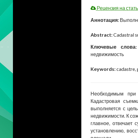
Рецензия на стат
Аннотация:
Выполне
Abstract:
Cadastral s
Ключевые слова
недвижимость
Keywords:
cadastre, 
Необходимым при 
Кадастровая съемк
выполняется с цел
недвижимости. К сож
главное, отвечает
установлению, восс
площади.