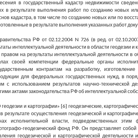
есения в государственный кадастр недвижимости сведени
ых в результате выполнения работ по созданию новых и
снов кадастра, в том числе по созданию новых или по вос
готовленные в результате выполнения указанных работ док
авительства РФ от 02.12.2004 N 726 (в ред. от 02.10.20
таты интеллектуальной деятельности в области геодезии и 
правом на результаты интеллектуальной деятельности в о
лах своей компетенции федеральные органы исполнит
сударственным контрактам на разработку, изготовление 
родукции для федеральных государственных нужд, в поря
м с использованием результатов научно-технической де
угими актами законодательства РФ об интеллектуальной собс
О геодезии и картографии» [6] геодезические, картографич
в результате осуществления геодезической и картографич
нах исполнительной власти, подведомственных этим 
ртографо-геодезический фонд РФ. Он представляет собой 
вления геодезической и картографической деятельности