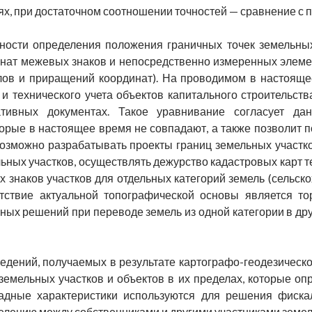
ях, при достаточном соотношении точностей — сравнение с п
ности определения положения граничных точек земельных
нат межевых знаков и непосредственно измеренных элеме
глов и приращений координат). На проводимом в настояще
 и технического учета объектов капитального строительст
ативных документах. Такое уравнивание согласует д
торые в настоящее время не совпадают, а также позволит 
возможно разрабатывать проекты границ земельных участко
ьных участков, осуществлять дежурство кадастровых карт 
знаков участков для отдельных категорий земель (сельско
утствие актуальной топографической основы является то
ных решений при переводе земель из одной категории в др
ведений, получаемых в результате картографо-геодезическ
земельных участков и объектов в их пределах, которые о
адные характеристики используются для решения фиска
елению между собственниками и другими участниками земельн