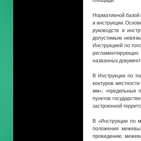
Нормативной базой п
и инструкции. Осно
руководств и инст
допустимым невязк
Инструкцией по топо
регламентирующих 
названных документ
В Инструкции по то
контуров местности
мм»; «предельные п
пунктов государств
застроенной террито
В «Инструкции по м
положения межевых
проведению межева