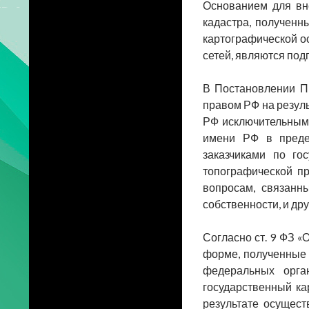
Основанием для вн
кадастра, полученн
картографической о
сетей, являются под
В Постановлении Пр
правом РФ на резуль
РФ исключительным 
имени РФ в преде
заказчиками по го
топографической п
вопросам, связанны
собственности, и др
Согласно ст. 9 ФЗ «
форме, полученные 
федеральных орга
государственный ка
результате осущест