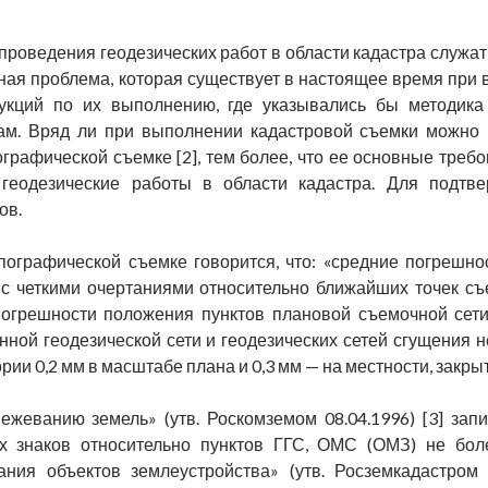
роведения геодезических работ в области кадастра служат
вная проблема, которая существует в настоящее время при
рукций по их выполнению, где указывались бы методика 
ам. Вряд ли при выполнении кадастровой съемки можно 
графической съемке [2], тем более, что ее основные треб
геодезические работы в области кадастра. Для подтв
ов.
пографической съемке говорится, что: «средние погрешно
 с четкими очертаниями относительно ближайших точек с
огрешности положения пунктов плановой съемочной сети
енной геодезической сети и геодезических сетей сгущения
рии 0,2 мм в масштабе плана и 0,3 мм — на местности, закр
ежеванию земель» (утв. Роскомземом 08.04.1996) [3] запи
 знаков относительно пунктов ГГС, ОМС (ОМЗ) не боле
ния объектов землеустройства» (утв. Росземкадастром 1