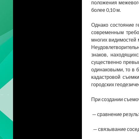
положения межевого
более 0,10 м.
Однако состояние г
современным требов
многих видимостей 
Неудовлетворитель
знаков, находящих
существенно превыш
одинаковыми, то в 
кадастровой съемки
городских геодезиче
При создании съемо
— сравнение результ
— связывание сосед