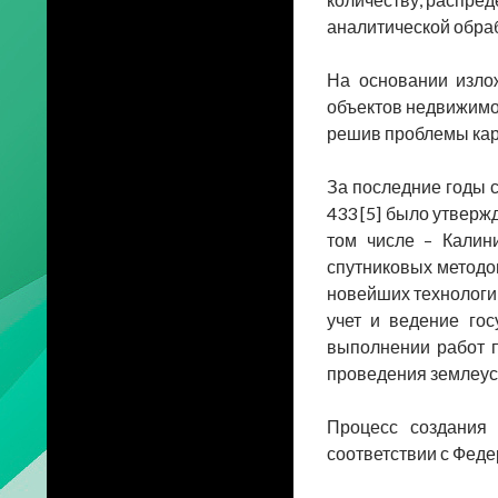
аналитической обра
На основании изло
объектов недвижимос
решив проблемы кар
За последние годы 
433 [5] было утверж
том числе – Калин
спутниковых методо
новейших технологи
учет и ведение гос
выполнении работ п
проведения землеус
Процесс создания 
соответствии с Феде