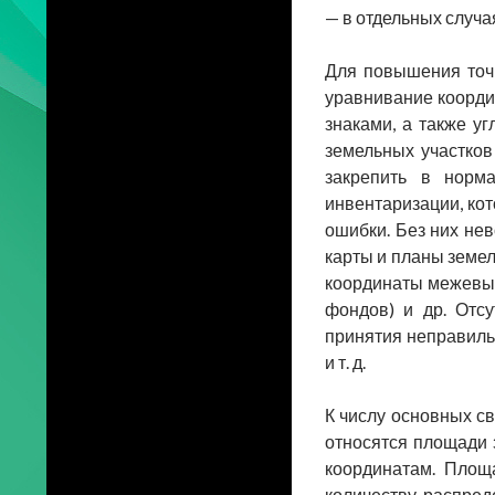
— в отдельных случа
Для повышения точ
уравнивание коорди
знаками, а также у
земельных участков
закрепить в норм
инвентаризации, ко
ошибки. Без них не
карты и планы земел
координаты межевых 
фондов) и др. Отс
принятия неправиль
и т. д.
К числу основных с
относятся площади 
координатам. Площ
количеству, распред