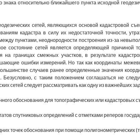
 знака относительно ближайшего пункта исходной геодези
еодезических сетей, являющихся основой кадастровой съем
аниям кадастра в силу их недостаточной точности, утрат
между пунктами, неоднородности построения из-за невыпол
ное состояние сетей является определяющей причиной то
ся на границах смежных участков, в результате кадастр
ающие ошибки измерений. Но так как координаты межевы
большинстве случаев ранее определенные значения коорди
. Безусловно, с таким положением соглашаться не следу
ских сетей следует рассматривать как одну из важнейших за
чного обоснования для топографических или кадастровых с
атов спутниковых определений с отметками реперов госуда
них точек обоснования при помощи полигонометрических (т